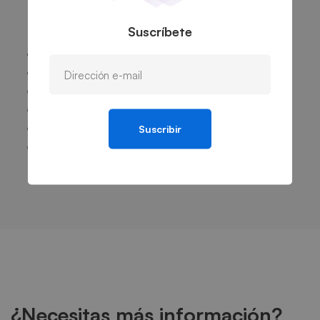
disposición:
Suscríbete
Consultoría
Formación
Instalación y asistencia técnica
Planes de Continuidad y Mantenimiento
Gestión de Absentismo
Suscribir
Planificación Anual
¿Necesitas más información?