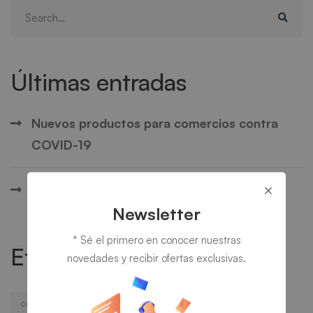
Search
for:
Últimas entradas
Nuevos productos para comercios contra
COVID-19
Estrenamos nueva Web
Newsletter
* Sé el primero en conocer nuestras
Etiquetas
novedades y recibir ofertas exclusivas.
control aforos
control temperatura
covid-19