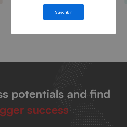
Suscribir
IT consultancy
A Sixbase typical case study
s potentials and find
igger success