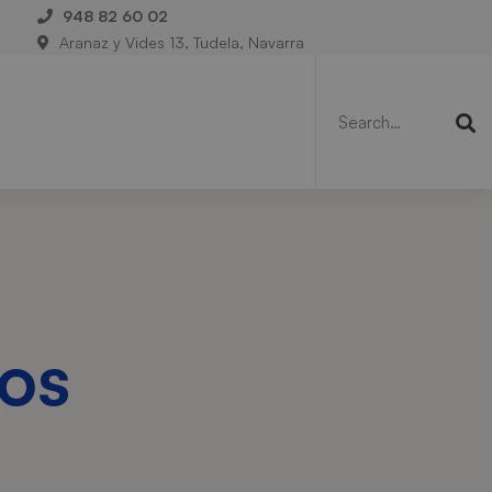
948 82 60 02
Aranaz y Vides 13, Tudela, Navarra
Search
for:
g
os