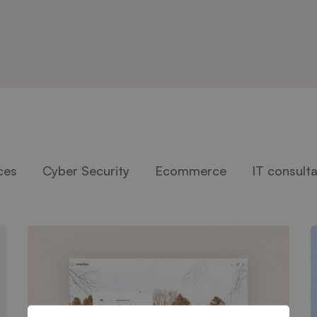
ces
Cyber Security
Ecommerce
IT consult