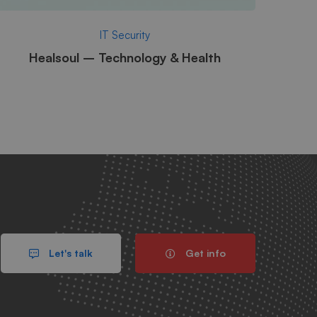
IT Security
Healsoul – Technology & Health
Let's talk
Get info